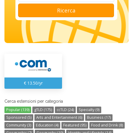
Ricerca
€ 13.50/yr
Cerca estensioni per categoria
Popular (139)
gTLD (175)
ccTLD (24)
Specialty (9)
Sponsored (5)
Arts and Entertainment (6)
Business (17)
Community (3)
Education (4)
Featured (95)
Food and Drink (8)
Geographic (7)
Geography (19)
Identity and Lifestyle (14)