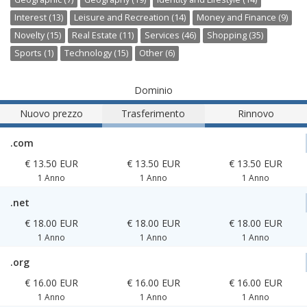
Interest (13)
Leisure and Recreation (14)
Money and Finance (9)
Novelty (15)
Real Estate (11)
Services (46)
Shopping (35)
Sports (1)
Technology (15)
Other (6)
Dominio
Nuovo prezzo
Trasferimento
Rinnovo
.com
€ 13.50 EUR
€ 13.50 EUR
€ 13.50 EUR
1 Anno
1 Anno
1 Anno
.net
€ 18.00 EUR
€ 18.00 EUR
€ 18.00 EUR
1 Anno
1 Anno
1 Anno
.org
€ 16.00 EUR
€ 16.00 EUR
€ 16.00 EUR
1 Anno
1 Anno
1 Anno