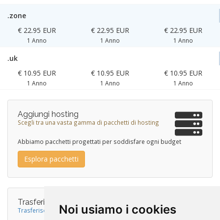
.zone
€ 22.95 EUR
€ 22.95 EUR
€ 22.95 EUR
1 Anno
1 Anno
1 Anno
.uk
€ 10.95 EUR
€ 10.95 EUR
€ 10.95 EUR
1 Anno
1 Anno
1 Anno
Aggiungi hosting
Scegli tra una vasta gamma di pacchetti di hosting
Abbiamo pacchetti progettati per soddisfare ogni budget
Esplora pacchetti
Trasferisci il tuo dominio da noi
Noi usiamo i cookies
Trasferisci ora ed estendi il tuo dominio per un anno!*