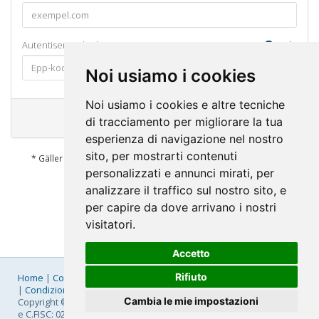
Autentiseringskod
Hjälp
Noi usiamo i cookies
Noi usiamo i cookies e altre tecniche
Add to Cart
di tracciamento per migliorare la tua
esperienza di navigazione nel nostro
sito, per mostrarti contenuti
* Gäller endast vissa TLDs och inte nyligen förlängda domäner
personalizzati e annunci mirati, per
analizzare il traffico sul nostro sito, e
per capire da dove arrivano i nostri
visitatori.
Accetto
Rifiuto
Home
|
Company
|
Listino Prezzi
|
Pagamenti
|
SLA
|
Privacy
|
Condizioni Generali
|
Fatturazione Elettronica
|
Mappa
Cambia le mie impostazioni
Copyright © 2026 FastNom Planetel S.p.A. - Divisione .Cloud - P.IVA
e C.FISC: 02831630161