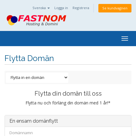
Svenska
Logga in
Registrera
Se kundvagnen
Togg
navig
Flytta Domän
Flytta din domän till oss
Flytta nu och förläng din domän med 1 år!*
En ensam domänflytt
Domännamn