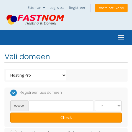
Estonian
Logi sisse
Registreeri
Vaata ostukorvi
Togg
navig
Vali domeen
Registreeri uus domeen
www.
Check