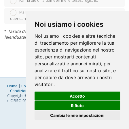
Kanna üle oma domeen meile teisest registrist
Ma kavatsen kasutada enda olemasolevat domeeni ja
uuendan oma nimeserverid
Noi usiamo i cookies
*
Tasuta domeeni registreerimine kehtib ainult järgmistele
Noi usiamo i cookies e altre tecniche
laiendustele: .it, .edu.it, .eu, .com, .net, .org
di tracciamento per migliorare la tua
esperienza di navigazione nel nostro
sito, per mostrarti contenuti
personalizzati e annunci mirati, per
analizzare il traffico sul nostro sito, e
per capire da dove arrivano i nostri
visitatori.
Home
|
Company
|
Listino Prezzi
|
Pagamenti
|
SLA
|
Privacy
|
Condizioni Generali
|
Fatturazione Elettronica
|
Mappa
Copyright © 2026 FastNom Planetel S.p.A. - Divisione .Cloud - P.IVA
Accetto
e C.FISC: 02831630161
Rifiuto
Cambia le mie impostazioni