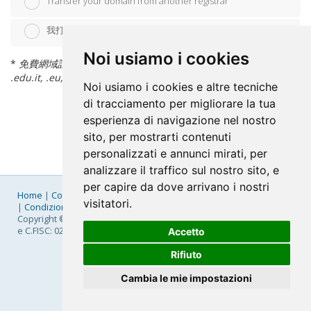
Transfer your domain from another registrar
我打算使用我目前持有的網域名稱 (我會自行變更 DNS 紀錄)
Noi usiamo i cookies
*
免費網域註冊 applies to the following extensions only: .it,
.edu.it, .eu, .com, .net, .org
Noi usiamo i cookies e altre tecniche
di tracciamento per migliorare la tua
esperienza di navigazione nel nostro
sito, per mostrarti contenuti
personalizzati e annunci mirati, per
analizzare il traffico sul nostro sito, e
per capire da dove arrivano i nostri
Home
|
Company
|
Listino Prezzi
|
Pagamenti
|
SLA
|
Privacy
visitatori.
|
Condizioni Generali
|
Fatturazione Elettronica
|
Mappa
Copyright © 2026 FastNom Planetel S.p.A. - Divisione .Cloud - P.IVA
e C.FISC: 02831630161
Accetto
Rifiuto
Cambia le mie impostazioni