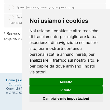
Трансфер на домен од друг регистрар
Ќе користам постоечки домен и ќе ги конфигурирам
Noi usiamo i cookies
именските опслужувачи
Noi usiamo i cookies e altre tecniche
*
Бесплатна регистрација на домен се однесува само на
di tracciamento per migliorare la tua
следните екстензии: .it, .edu.it, .eu, .com, .net, .org
esperienza di navigazione nel nostro
sito, per mostrarti contenuti
personalizzati e annunci mirati, per
analizzare il traffico sul nostro sito, e
per capire da dove arrivano i nostri
visitatori.
Home
|
Company
|
Listino Prezzi
|
Pagamenti
|
SLA
|
Privacy
Accetto
|
Condizioni Generali
|
Fatturazione Elettronica
|
Mappa
Copyright © 2026 FastNom Planetel S.p.A. - Divisione .Cloud - P.IVA
Rifiuto
e C.FISC: 02831630161
Cambia le mie impostazioni