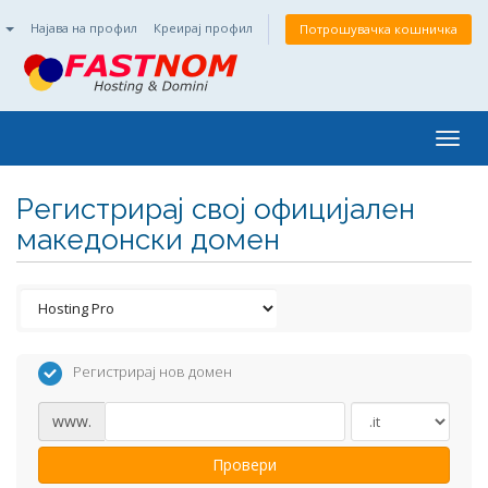
n
Најава на профил
Креирај профил
Потрошувачка кошничка
Togg
navig
Регистрирај свој официјален
македонски домен
Регистрирај нов домен
www.
Провери