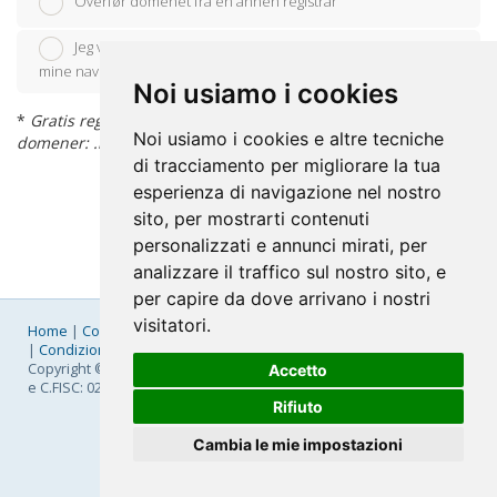
Overfør domenet fra en annen registrar
Jeg vil bruke min eksisterende domene og oppdatere
mine navneservere
Noi usiamo i cookies
*
Gratis registrering av domenenavn gjelder følgende
Noi usiamo i cookies e altre tecniche
domener: .it, .edu.it, .eu, .com, .net, .org
di tracciamento per migliorare la tua
esperienza di navigazione nel nostro
sito, per mostrarti contenuti
personalizzati e annunci mirati, per
analizzare il traffico sul nostro sito, e
per capire da dove arrivano i nostri
visitatori.
Home
|
Company
|
Listino Prezzi
|
Pagamenti
|
SLA
|
Privacy
|
Condizioni Generali
|
Fatturazione Elettronica
|
Mappa
Copyright © 2026 FastNom Planetel S.p.A. - Divisione .Cloud - P.IVA
Accetto
e C.FISC: 02831630161
Rifiuto
Cambia le mie impostazioni