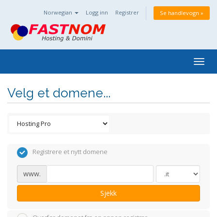
Norwegian
Logg inn
Registrer
Se handlevogn »
Togg
navig
Velg et domene...
Registrere et nytt domene
www.
Sjekk