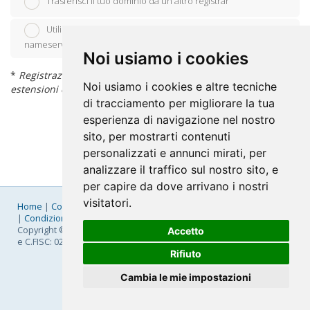
Trasferisci il tuo dominio da un altro registrar
Utilizzerò il mio dominio esistente ed aggiornerò i
nameserver
Noi usiamo i cookies
*
Registrazione di un dominio gratuito applica alle sole
Noi usiamo i cookies e altre tecniche
estensioni di seguito: .it, .edu.it, .eu, .com, .net, .org
di tracciamento per migliorare la tua
esperienza di navigazione nel nostro
sito, per mostrarti contenuti
personalizzati e annunci mirati, per
analizzare il traffico sul nostro sito, e
per capire da dove arrivano i nostri
visitatori.
Home
|
Company
|
Listino Prezzi
|
Pagamenti
|
SLA
|
Privacy
|
Condizioni Generali
|
Fatturazione Elettronica
|
Mappa
Copyright © 2026 FastNom Planetel S.p.A. - Divisione .Cloud - P.IVA
Accetto
e C.FISC: 02831630161
Rifiuto
Cambia le mie impostazioni