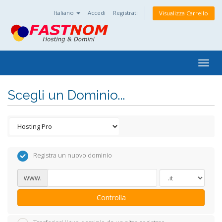
Italiano
Accedi
Registrati
Visualizza Carrello
Togg
navig
Scegli un Dominio...
Registra un nuovo dominio
www.
Controlla