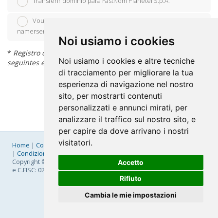
Transferir domínio para FastNom Planetel S.p.A.
Vou usar o meu domínio já existente e atualizar os
namerservers - DNS
Noi usiamo i cookies
*
Registro de Domínio Grátis aplicável apenas para as
Noi usiamo i cookies e altre tecniche
seguintes extensões: .it, .edu.it, .eu, .com, .net, .org
di tracciamento per migliorare la tua
esperienza di navigazione nel nostro
sito, per mostrarti contenuti
personalizzati e annunci mirati, per
analizzare il traffico sul nostro sito, e
per capire da dove arrivano i nostri
visitatori.
Home
|
Company
|
Listino Prezzi
|
Pagamenti
|
SLA
|
Privacy
|
Condizioni Generali
|
Fatturazione Elettronica
|
Mappa
Copyright © 2026 FastNom Planetel S.p.A. - Divisione .Cloud - P.IVA
Accetto
e C.FISC: 02831630161
Rifiuto
Cambia le mie impostazioni