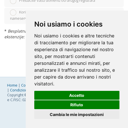
Prebacite Vašu domenu od drugog registrara
Koristit ću svoju postojeću domenu i uredit ću podatke o
nameserverima
Noi usiamo i cookies
*
Besplatna registracija domene odnosi se samo na sljedeće
Noi usiamo i cookies e altre tecniche
ekstenzije: .it, .edu.it, .eu, .com, .net, .org
di tracciamento per migliorare la tua
esperienza di navigazione nel nostro
sito, per mostrarti contenuti
personalizzati e annunci mirati, per
analizzare il traffico sul nostro sito, e
per capire da dove arrivano i nostri
visitatori.
Home
|
Company
|
Listino Prezzi
|
Pagamenti
|
SLA
|
Privacy
|
Condizioni Generali
|
Fatturazione Elettronica
|
Mappa
Copyright © 2026 FastNom Planetel S.p.A. - Divisione .Cloud - P.IVA
Accetto
e C.FISC: 02831630161
Rifiuto
Cambia le mie impostazioni