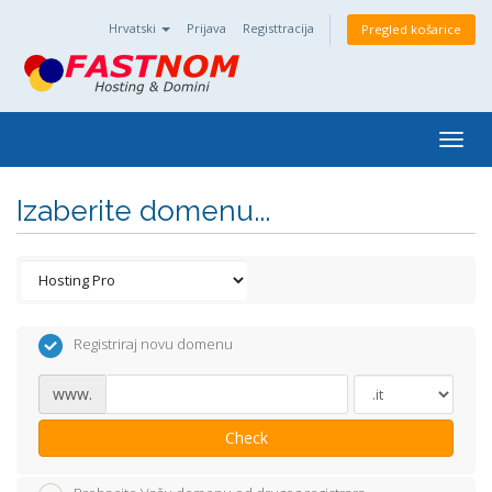
Hrvatski
Prijava
Registtracija
Pregled košarice
Togg
navig
Izaberite domenu...
Registriraj novu domenu
www.
Check