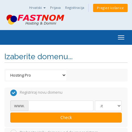
Hrvatski
Prijava
Registtracija
Pregled košarice
Togg
navig
Izaberite domenu...
Registriraj novu domenu
www.
Check