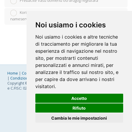
Prebacite Vašu domenu od drugog registrara
Koristit ću svoju postojeću domenu i uredit ću podatke o
nameserverima
Noi usiamo i cookies
Noi usiamo i cookies e altre tecniche
di tracciamento per migliorare la tua
esperienza di navigazione nel nostro
sito, per mostrarti contenuti
personalizzati e annunci mirati, per
analizzare il traffico sul nostro sito, e
Home
|
Company
|
Listino Prezzi
|
Pagamenti
|
SLA
|
Privacy
|
Condizioni Generali
|
Fatturazione Elettronica
|
Mappa
per capire da dove arrivano i nostri
Copyright © 2026 FastNom Planetel S.p.A. - Divisione .Cloud - P.IVA
visitatori.
e C.FISC: 02831630161
Accetto
Rifiuto
Cambia le mie impostazioni