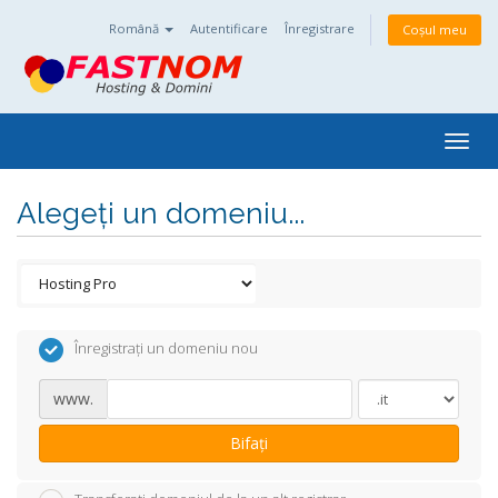
Română
Autentificare
Înregistrare
Coșul meu
Togg
navig
Alegeți un domeniu...
Înregistrați un domeniu nou
www.
Bifați