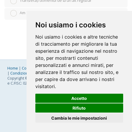
Transferați domeniul de la un alt registrar
Am domeniul meu (voi actualiza nameserverele)
Noi usiamo i cookies
Noi usiamo i cookies e altre tecniche
di tracciamento per migliorare la tua
esperienza di navigazione nel nostro
sito, per mostrarti contenuti
personalizzati e annunci mirati, per
Home
|
Company
|
Listino Prezzi
|
Pagamenti
|
SLA
|
Privacy
analizzare il traffico sul nostro sito, e
|
Condizioni Generali
|
Fatturazione Elettronica
|
Mappa
Copyright © 2026 FastNom Planetel S.p.A. - Divisione .Cloud - P.IVA
per capire da dove arrivano i nostri
e C.FISC: 02831630161
visitatori.
Accetto
Rifiuto
Cambia le mie impostazioni