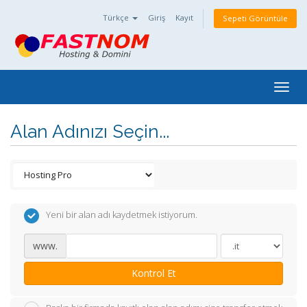
Türkçe
Giriş
Kayıt
Sepeti Görüntüle
Togg
navig
Alan Adınızı Seçin...
Yeni bir alan adı kaydetmek istiyorum.
www.
Kontrol Et