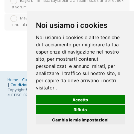
Başka bir firmada kayıtlı olan alan adımı size transfer etmek
istiyorum.
Mevcut bir alan adım var, sadece isim
Noi usiamo i cookies
sunucularını(nameserver) güncellemek istiyorum.
Noi usiamo i cookies e altre tecniche
di tracciamento per migliorare la tua
esperienza di navigazione nel nostro
sito, per mostrarti contenuti
personalizzati e annunci mirati, per
analizzare il traffico sul nostro sito, e
Home
|
Company
|
Listino Prezzi
|
Pagamenti
|
SLA
|
Privacy
per capire da dove arrivano i nostri
|
Condizioni Generali
|
Fatturazione Elettronica
|
Mappa
visitatori.
Copyright © 2026 FastNom Planetel S.p.A. - Divisione .Cloud - P.IVA
e C.FISC: 02831630161
Accetto
Rifiuto
Cambia le mie impostazioni