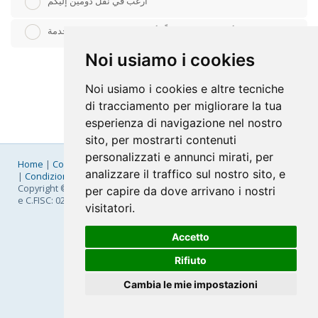
أرغب في نقل دومين إليكم
أملك دومين مسبقاً وأرغب بإستخدامه لهذه الخدمة
Noi usiamo i cookies
Noi usiamo i cookies e altre tecniche
di tracciamento per migliorare la tua
esperienza di navigazione nel nostro
sito, per mostrarti contenuti
personalizzati e annunci mirati, per
Home
|
Company
|
Listino Prezzi
|
Pagamenti
|
SLA
|
Privacy
analizzare il traffico sul nostro sito, e
|
Condizioni Generali
|
Fatturazione Elettronica
|
Mappa
Copyright © 2026 FastNom Planetel S.p.A. - Divisione .Cloud - P.IVA
per capire da dove arrivano i nostri
e C.FISC: 02831630161
visitatori.
Accetto
Rifiuto
Cambia le mie impostazioni