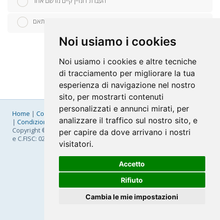
העברת דומיין קיים מרשם אחר
להשתמש בדומיין קיים ולעדכן את שרתי השמות בהתאם
Noi usiamo i cookies
Noi usiamo i cookies e altre tecniche
di tracciamento per migliorare la tua
esperienza di navigazione nel nostro
sito, per mostrarti contenuti
personalizzati e annunci mirati, per
Home
|
Company
|
Listino Prezzi
|
Pagamenti
|
SLA
|
Privacy
analizzare il traffico sul nostro sito, e
|
Condizioni Generali
|
Fatturazione Elettronica
|
Mappa
Copyright © 2026 FastNom Planetel S.p.A. - Divisione .Cloud - P.IVA
per capire da dove arrivano i nostri
e C.FISC: 02831630161
visitatori.
Accetto
Rifiuto
Cambia le mie impostazioni