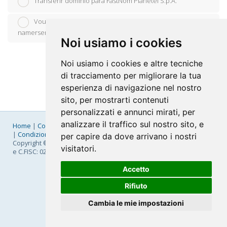
Transferir domínio para FastNom Planetel S.p.A.
Vou usar o meu domínio já existente e atualizar os
namerservers - DNS
Noi usiamo i cookies
Noi usiamo i cookies e altre tecniche
di tracciamento per migliorare la tua
esperienza di navigazione nel nostro
sito, per mostrarti contenuti
personalizzati e annunci mirati, per
analizzare il traffico sul nostro sito, e
Home
|
Company
|
Listino Prezzi
|
Pagamenti
|
SLA
|
Privacy
|
Condizioni Generali
|
Fatturazione Elettronica
|
Mappa
per capire da dove arrivano i nostri
Copyright © 2026 FastNom Planetel S.p.A. - Divisione .Cloud - P.IVA
visitatori.
e C.FISC: 02831630161
Accetto
Rifiuto
Cambia le mie impostazioni