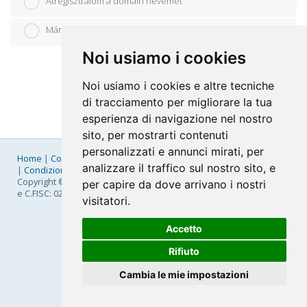
Átregisztrálom a domain nevemet
Már van domain nevem, azt használom
Noi usiamo i cookies
Noi usiamo i cookies e altre tecniche
di tracciamento per migliorare la tua
esperienza di navigazione nel nostro
sito, per mostrarti contenuti
personalizzati e annunci mirati, per
Home
|
Company
|
Listino Prezzi
|
Pagamenti
|
SLA
|
Privacy
analizzare il traffico sul nostro sito, e
|
Condizioni Generali
|
Fatturazione Elettronica
|
Mappa
Copyright © 2026 FastNom Planetel S.p.A. - Divisione .Cloud - P.IVA
per capire da dove arrivano i nostri
e C.FISC: 02831630161
visitatori.
Accetto
Rifiuto
Cambia le mie impostazioni