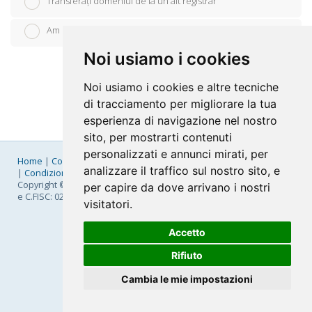
Transferați domeniul de la un alt registrar
Am domeniul meu (voi actualiza nameserverele)
Noi usiamo i cookies
Noi usiamo i cookies e altre tecniche
di tracciamento per migliorare la tua
esperienza di navigazione nel nostro
sito, per mostrarti contenuti
personalizzati e annunci mirati, per
Home
|
Company
|
Listino Prezzi
|
Pagamenti
|
SLA
|
Privacy
analizzare il traffico sul nostro sito, e
|
Condizioni Generali
|
Fatturazione Elettronica
|
Mappa
Copyright © 2026 FastNom Planetel S.p.A. - Divisione .Cloud - P.IVA
per capire da dove arrivano i nostri
e C.FISC: 02831630161
visitatori.
Accetto
Rifiuto
Cambia le mie impostazioni