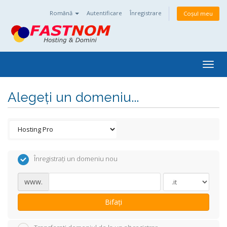
Română
Autentificare
Înregistrare
Coșul meu
Togg
navig
Alegeți un domeniu...
Înregistrați un domeniu nou
www.
Bifați