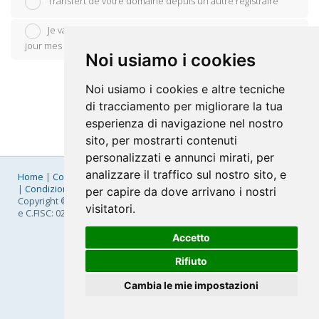
Transfert de votre domaine depuis un autre registraire
Je vais utiliser mon nom de domaine existant et mettre à
jour mes serveurs de noms
Noi usiamo i cookies
Noi usiamo i cookies e altre tecniche
di tracciamento per migliorare la tua
esperienza di navigazione nel nostro
sito, per mostrarti contenuti
personalizzati e annunci mirati, per
analizzare il traffico sul nostro sito, e
Home
|
Company
|
Listino Prezzi
|
Pagamenti
|
SLA
|
Privacy
|
Condizioni Generali
|
Fatturazione Elettronica
|
Mappa
per capire da dove arrivano i nostri
Copyright © 2026 FastNom Planetel S.p.A. - Divisione .Cloud - P.IVA
visitatori.
e C.FISC: 02831630161
Accetto
Rifiuto
Cambia le mie impostazioni