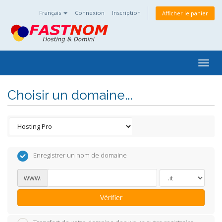
Français
Connexion
Inscription
Afficher le panier
Togg
navig
Choisir un domaine...
Enregistrer un nom de domaine
www.
Vérifier