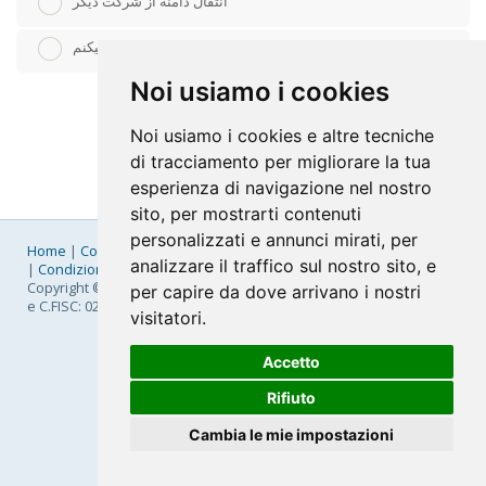
انتقال دامنه از شرکت دیگر
از دامنه ای که قبلا ثبت کرده ام استفاده میکنم
Noi usiamo i cookies
Noi usiamo i cookies e altre tecniche
di tracciamento per migliorare la tua
esperienza di navigazione nel nostro
sito, per mostrarti contenuti
personalizzati e annunci mirati, per
Home
|
Company
|
Listino Prezzi
|
Pagamenti
|
SLA
|
Privacy
analizzare il traffico sul nostro sito, e
|
Condizioni Generali
|
Fatturazione Elettronica
|
Mappa
Copyright © 2026 FastNom Planetel S.p.A. - Divisione .Cloud - P.IVA
per capire da dove arrivano i nostri
e C.FISC: 02831630161
visitatori.
Accetto
Rifiuto
Cambia le mie impostazioni