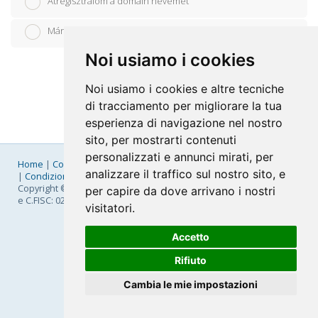
Átregisztrálom a domain nevemet
Már van domain nevem, azt használom
Noi usiamo i cookies
Noi usiamo i cookies e altre tecniche
di tracciamento per migliorare la tua
esperienza di navigazione nel nostro
sito, per mostrarti contenuti
personalizzati e annunci mirati, per
Home
|
Company
|
Listino Prezzi
|
Pagamenti
|
SLA
|
Privacy
analizzare il traffico sul nostro sito, e
|
Condizioni Generali
|
Fatturazione Elettronica
|
Mappa
Copyright © 2026 FastNom Planetel S.p.A. - Divisione .Cloud - P.IVA
per capire da dove arrivano i nostri
e C.FISC: 02831630161
visitatori.
Accetto
Rifiuto
Cambia le mie impostazioni