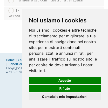
Transferir el seu domini des d'un altre registrar
Jo utilitzaré el meu propi domini i modificaré els noms del
servidor
Noi usiamo i cookies
Noi usiamo i cookies e altre tecniche
di tracciamento per migliorare la tua
esperienza di navigazione nel nostro
sito, per mostrarti contenuti
personalizzati e annunci mirati, per
analizzare il traffico sul nostro sito, e
Home
|
Company
|
Listino Prezzi
|
Pagamenti
|
SLA
|
Privacy
|
Condizioni Generali
|
Fatturazione Elettronica
|
Mappa
per capire da dove arrivano i nostri
Copyright © 2026 FastNom Planetel S.p.A. - Divisione .Cloud - P.IVA
visitatori.
e C.FISC: 02831630161
Accetto
Rifiuto
Cambia le mie impostazioni