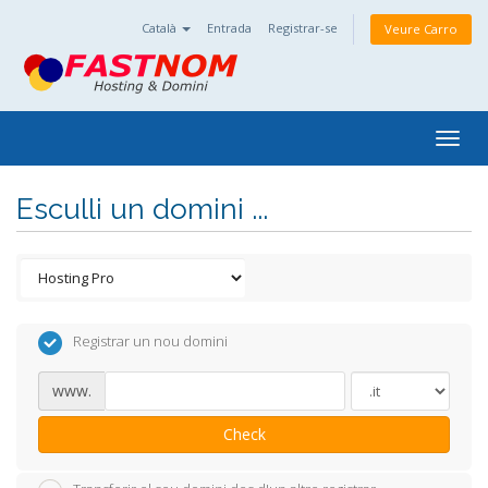
Català
Entrada
Registrar-se
Veure Carro
Togg
navig
Esculli un domini ...
Registrar un nou domini
www.
Check