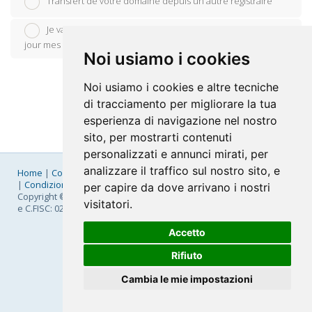
Transfert de votre domaine depuis un autre registraire
Je vais utiliser mon nom de domaine existant et mettre à
jour mes serveurs de noms
Noi usiamo i cookies
Noi usiamo i cookies e altre tecniche
di tracciamento per migliorare la tua
esperienza di navigazione nel nostro
sito, per mostrarti contenuti
personalizzati e annunci mirati, per
analizzare il traffico sul nostro sito, e
Home
|
Company
|
Listino Prezzi
|
Pagamenti
|
SLA
|
Privacy
|
Condizioni Generali
|
Fatturazione Elettronica
|
Mappa
per capire da dove arrivano i nostri
Copyright © 2026 FastNom Planetel S.p.A. - Divisione .Cloud - P.IVA
visitatori.
e C.FISC: 02831630161
Accetto
Rifiuto
Cambia le mie impostazioni