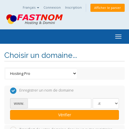
Français
Connexion
Inscription
Afficher le panier
Togg
navig
Choisir un domaine...
Enregistrer un nom de domaine
www.
Vérifier