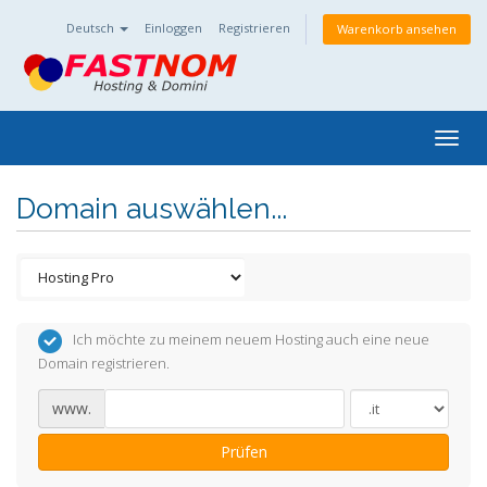
Deutsch
Einloggen
Registrieren
Warenkorb ansehen
Togg
navig
Domain auswählen...
Ich möchte zu meinem neuem Hosting auch eine neue
Domain registrieren.
www.
Prüfen