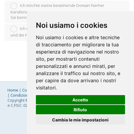
Ich möchte meine bestehende Domain hierher
transferieren.
Sie benötigen den Transfercode von Ihrem aktuellen Registrar.
Noi usiamo i cookies
Ich möchte meine Domain beim aktuellen Registrar lassen
und die Nameserver selber anspassen.
Noi usiamo i cookies e altre tecniche
di tracciamento per migliorare la tua
esperienza di navigazione nel nostro
sito, per mostrarti contenuti
personalizzati e annunci mirati, per
analizzare il traffico sul nostro sito, e
per capire da dove arrivano i nostri
visitatori.
Home
|
Company
|
Listino Prezzi
|
Pagamenti
|
SLA
|
Privacy
|
Condizioni Generali
|
Fatturazione Elettronica
|
Mappa
Accetto
Copyright © 2026 FastNom Planetel S.p.A. - Divisione .Cloud - P.IVA
e C.FISC: 02831630161
Rifiuto
Cambia le mie impostazioni