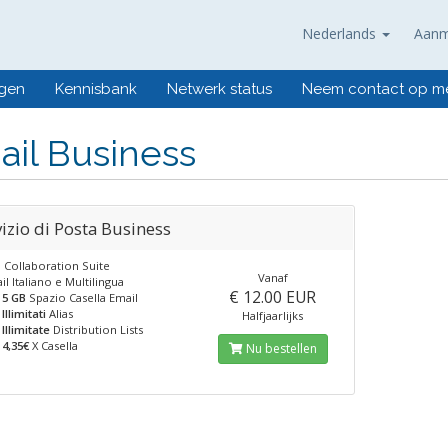
Nederlands
Aanm
ngen
Kennisbank
Netwerk status
Neem contact op m
il Business
izio di Posta Business
 Collaboration Suite
Vanaf
 Italiano e Multilingua
€ 12.00 EUR
5 GB
Spazio Casella Email
Illimitati
Alias
Halfjaarlijks
Illimitate
Distribution Lists
4,35€
X Casella
Nu bestellen