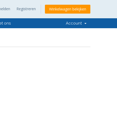
elden
Registreren
Winkelwagen bekijken
et ons
Account