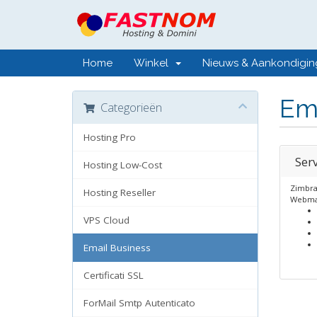
Home
Winkel
Nieuws & Aankondigi
Ema
Categorieën
Hosting Pro
Serv
Hosting Low-Cost
Zimbra
Hosting Reseller
Webmail
VPS Cloud
Email Business
Certificati SSL
ForMail Smtp Autenticato