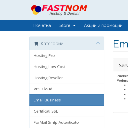
Почетна
Store
Акции и промоции
Ema
Категории
Hosting Pro
Serv
Hosting Low-Cost
Zimbra
Hosting Reseller
Webmail
VPS Cloud
Email Business
Certificati SSL
ForMail Smtp Autenticato