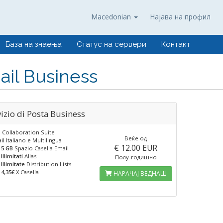
Macedonian
Најава на профил
База на знаења
Статус на сервери
Контакт
il Business
izio di Posta Business
 Collaboration Suite
Веќе од
 Italiano e Multilingua
€ 12.00 EUR
5 GB
Spazio Casella Email
Illimitati
Alias
Полу-годишно
Illimitate
Distribution Lists
4,35€
X Casella
НАРАЧАЈ ВЕДНАШ