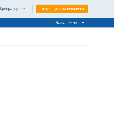
Креирај профил
Потрошувачка кошничка
Ваша сметка