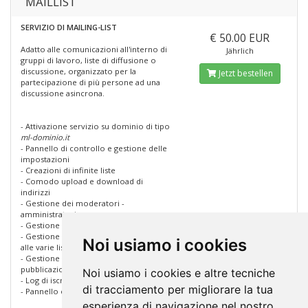
MAILLIST
SERVIZIO DI MAILING-LIST
€ 50.00 EUR
Adatto alle comunicazioni all'interno di
Jährlich
gruppi di lavoro, liste di diffusione o
discussione, organizzato per la
Jetzt bestellen
partecipazione di più persone ad una
discussione asincrona.
- Attivazione servizio su dominio di tipo
ml-dominio.it
- Pannello di controllo e gestione delle
impostazioni
- Creazioni di infinite liste
- Comodo upload e download di
indirizzi
- Gestione dei moderatori -
amministratori
- Gestione indirizzi bloccati
- Gestione delle iscrizioni-disiscrizioni
Noi usiamo i cookies
alle varie liste
- Gestione dei dettagli del processo di
pubblicazione
Noi usiamo i cookies e altre tecniche
- Log di iscrizioni-disiscrizioni
di tracciamento per migliorare la tua
- Pannello e liste in 8 lingue
esperienza di navigazione nel nostro