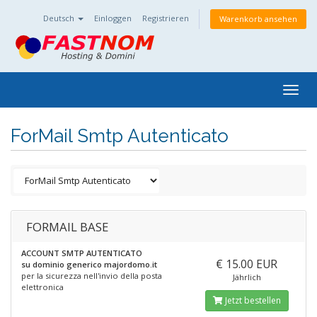
Deutsch
Einloggen
Registrieren
Warenkorb ansehen
Togg
navig
ForMail Smtp Autenticato
FORMAIL BASE
ACCOUNT SMTP AUTENTICATO
€ 15.00 EUR
su dominio generico majordomo.it
per la sicurezza nell'invio della posta
Jährlich
elettronica
Jetzt bestellen