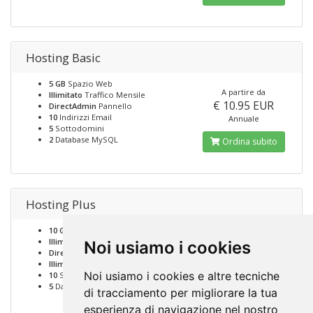
Hosting Basic
5 GB
Spazio Web
A partire da
Illimitato
Traffico Mensile
€ 10.95 EUR
DirectAdmin
Pannello
10
Indirizzi Email
Annuale
5
Sottodomini
2
Database MySQL
Ordina subito
Hosting Plus
10 GB
Spazio Web
A partire da
Illimitato
Traffico Mensile
Noi usiamo i cookies
€ 18.65 EUR
DirectAdmin
Pannello
Illimitati
Indirizzi Email
Annuale
Noi usiamo i cookies e altre tecniche
10
Sottodomini
5
Database MySQL
Ordina subito
di tracciamento per migliorare la tua
esperienza di navigazione nel nostro