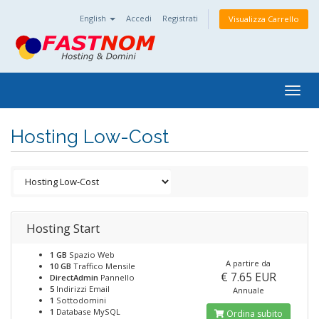
English
Accedi
Registrati
Visualizza Carrello
Togg
navig
Hosting Low-Cost
Hosting Start
1 GB
Spazio Web
A partire da
10 GB
Traffico Mensile
€ 7.65 EUR
DirectAdmin
Pannello
5
Indirizzi Email
Annuale
1
Sottodomini
1
Database MySQL
Ordina subito