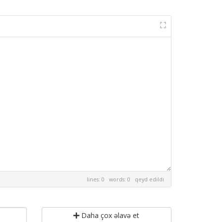
lines: 0 words: 0
qeyd edildi
Daha çox əlavə et