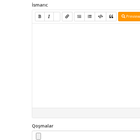
İsmarıc
Preview
Qoşmalar