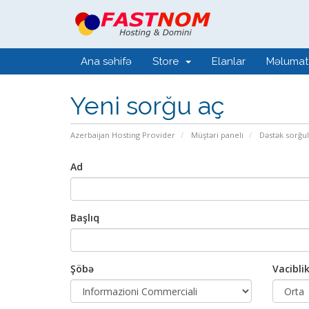
Ana səhifə
Store
Elanlar
Məlumat
Yeni sorğu aç
Azerbaijan Hosting Provider
Müştəri paneli
Dəstək sorğul
Ad
Başlıq
Şöbə
Vacibli