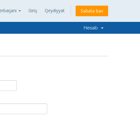
erbaijani
Giriş
Qeydiyyat
Səbətə bax
Hesab