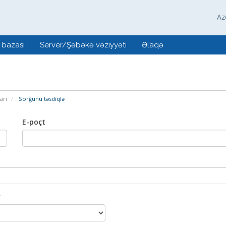
Az
 bazası
Server/Şəbəkə vəziyyəti
Əlaqə
arı
Sorğunu təsdiqlə
E-poçt
k