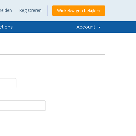
elden
Registreren
Winkelwagen bekijken
et ons
Account