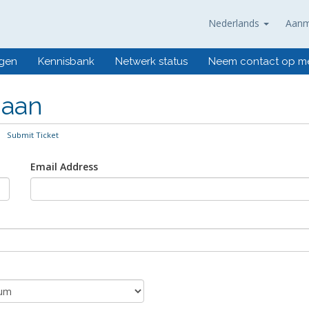
Nederlands
Aanm
ngen
Kennisbank
Netwerk status
Neem contact op m
 aan
Submit Ticket
Email Address