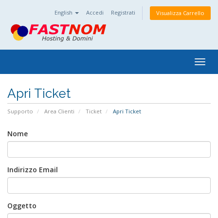
English
Accedi
Registrati
Visualizza Carrello
Togg
navig
Apri Ticket
Supporto
Area Clienti
Ticket
Apri Ticket
Nome
Indirizzo Email
Oggetto