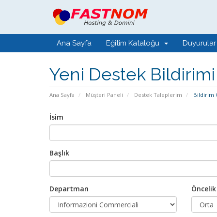
Ana Sayfa
Eğitim Kataloğu
Duyurular
Yeni Destek Bildirimi
Ana Sayfa
Müşteri Paneli
Destek Taleplerim
Bildirim
İsim
Başlık
Departman
Öncelik