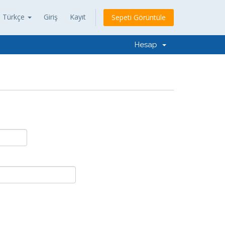
Türkçe
Giriş
Kayıt
Sepeti Görüntüle
Hesap