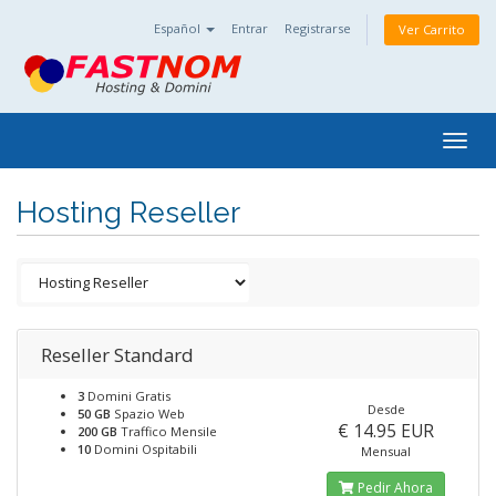
Español
Entrar
Registrarse
Ver Carrito
Togg
navig
Hosting Reseller
Reseller Standard
3
Domini Gratis
Desde
50 GB
Spazio Web
€ 14.95 EUR
200 GB
Traffico Mensile
10
Domini Ospitabili
Mensual
Pedir Ahora