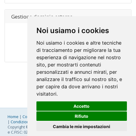
Gestione dominio esterno
Noi usiamo i cookies
€ 1.00 EUR
Anual
Noi usiamo i cookies e altre tecniche
Pedir Ahora
di tracciamento per migliorare la tua
esperienza di navigazione nel nostro
sito, per mostrarti contenuti
personalizzati e annunci mirati, per
analizzare il traffico sul nostro sito, e
per capire da dove arrivano i nostri
visitatori.
Accetto
Rifiuto
Home
|
Company
|
Listino Prezzi
|
Pagamenti
|
SLA
|
Privacy
|
Condizioni Generali
|
Fatturazione Elettronica
|
Mappa
Cambia le mie impostazioni
Copyright © 2026 FastNom Planetel S.p.A. - Divisione .Cloud - P.IVA
e C.FISC: 02831630161