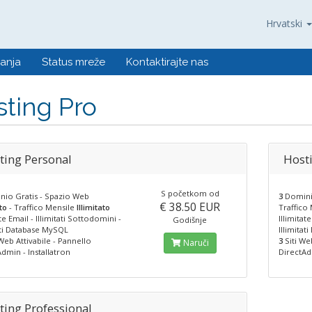
Hrvatski
anja
Status mreže
Kontaktirajte nas
ting Pro
ting Personal
Host
S početkom od
io Gratis - Spazio Web
3
Domini 
€ 38.50 EUR
to
- Traffico Mensile
Illimitato
Traffico
ate Email - Illimitati Sottodomini -
Illimitat
Godišnje
ati Database MySQL
Illimita
Web Attivabile - Pannello
3
Siti Web
Naruči
dmin - Installatron
DirectAd
ting Professional