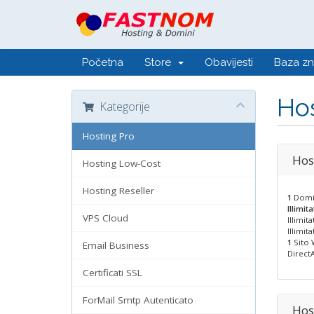
Početna
Store
Obavijesti
Baza zn
Hos
Kategorije
Hosting Pro
Hos
Hosting Low-Cost
Hosting Reseller
1
Domin
Illimita
VPS Cloud
Illimit
Illimit
1
Sito 
Email Business
DirectA
Certificati SSL
ForMail Smtp Autenticato
Hos