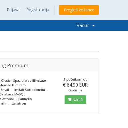
Prijava
Registtracija
Pregled košarice
Račun
ing Premium
S početkom od
Gratis - Spazio Web
Illimitato
-
€ 64.90 EUR
 Mensile
Illimitato
e Email - Illimitati Sottodomini -
Godišnje
ti Database MySQL
 Attivabili - Pannello
Naruči
min - Installatron