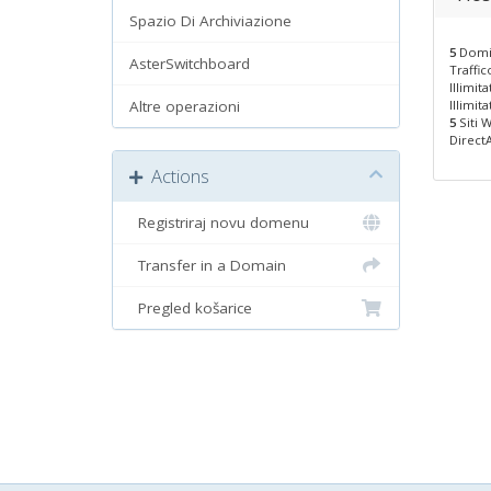
Spazio Di Archiviazione
5
Domin
AsterSwitchboard
Traffi
Illimit
Altre operazioni
Illimit
5
Siti W
DirectA
Actions
Registriraj novu domenu
Transfer in a Domain
Pregled košarice