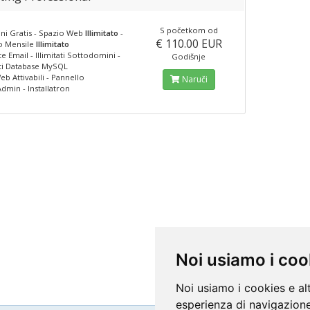
S početkom od
i Gratis - Spazio Web
Illimitato
-
€ 110.00 EUR
co Mensile
Illimitato
ate Email - Illimitati Sottodomini -
Godišnje
ati Database MySQL
eb Attivabili - Pannello
Naruči
dmin - Installatron
Noi usiamo i coo
Noi usiamo i cookies e al
esperienza di navigazione