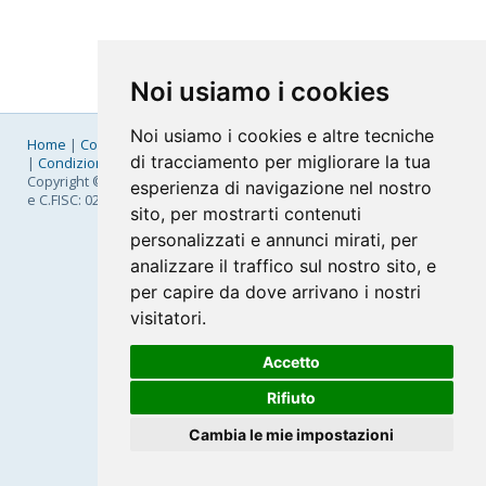
Noi usiamo i cookies
Noi usiamo i cookies e altre tecniche
Home
|
Company
|
Listino Prezzi
|
Pagamenti
|
SLA
|
Privacy
di tracciamento per migliorare la tua
|
Condizioni Generali
|
Fatturazione Elettronica
|
Mappa
Copyright © 2026 FastNom Planetel S.p.A. - Divisione .Cloud - P.IVA
esperienza di navigazione nel nostro
e C.FISC: 02831630161
sito, per mostrarti contenuti
personalizzati e annunci mirati, per
analizzare il traffico sul nostro sito, e
per capire da dove arrivano i nostri
visitatori.
Accetto
Rifiuto
Cambia le mie impostazioni