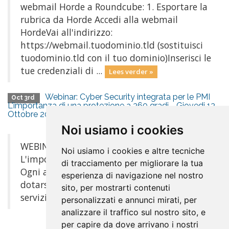
webmail Horde a Roundcube: 1. Esportare la
rubrica da Horde Accedi alla webmail
HordeVai all'indirizzo:
https://webmail.tuodominio.tld (sostituisci
tuodominio.tld con il tuo dominio)Inserisci le
tue credenziali di ...
Lees verder »
Webinar: Cyber Security integrata per le PMI
Oct 3rd
L'importanza di una protezione a 360 gradi - Giovedi 13
Ottobre 2022, ore 10
Noi usiamo i cookies
WEBINAR Cyber Security integrata per le PMI
Noi usiamo i cookies e altre tecniche
L'importanza di una protezione a 360 gradi
di tracciamento per migliorare la tua
Ogni attività può trarre grande beneficio dal
esperienza di navigazione nel nostro
dotarsi di una soluzione di cybersecurity a
sito, per mostrarti contenuti
servizio Giovedì 13 ...
Lees verder »
personalizzati e annunci mirati, per
analizzare il traffico sul nostro sito, e
per capire da dove arrivano i nostri