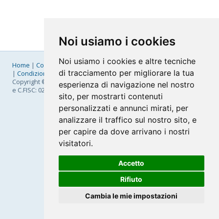
Noi usiamo i cookies
Noi usiamo i cookies e altre tecniche
Home
|
Company
|
Listino Prezzi
|
Pagamenti
|
SLA
|
Privacy
di tracciamento per migliorare la tua
|
Condizioni Generali
|
Fatturazione Elettronica
|
Mappa
Copyright © 2026 FastNom Planetel S.p.A. - Divisione .Cloud - P.IVA
esperienza di navigazione nel nostro
e C.FISC: 02831630161
sito, per mostrarti contenuti
personalizzati e annunci mirati, per
analizzare il traffico sul nostro sito, e
per capire da dove arrivano i nostri
visitatori.
Accetto
Rifiuto
Cambia le mie impostazioni