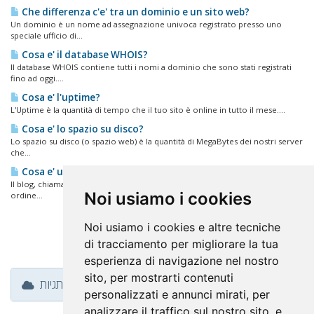
Che differenza c'e' tra un dominio e un sito web?
Un dominio è un nome ad assegnazione univoca registrato presso uno
speciale ufficio di...
Cosa e' il database WHOIS?
Il database WHOIS contiene tutti i nomi a dominio che sono stati registrati
fino ad oggi....
Cosa e' l'uptime?
L'Uptime è la quantità di tempo che il tuo sito è online in tutto il mese....
Cosa e' lo spazio su disco?
Lo spazio su disco (o spazio web) è la quantità di MegaBytes dei nostri server
che...
Cosa e' un blog (weblog) e a cosa serve?
Il blog, chiamato anche weblog, è una sequenza di contributi e articoli in
Noi usiamo i cookies
ordine...
Noi usiamo i cookies e altre tecniche
di tracciamento per migliorare la tua
esperienza di navigazione nel nostro
sito, per mostrarti contenuti
ענן תגיות
personalizzati e annunci mirati, per
analizzare il traffico sul nostro sito, e