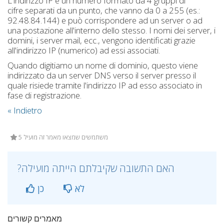
L'indirizzo IP è un numero formato da 4 gruppi di
cifre separati da un punto, che vanno da 0 a 255 (es.:
92.48.84.144) e può corrispondere ad un server o ad
una postazione all'interno dello stesso. I nomi dei server, i
domini, i server mail, ecc., vengono identificati grazie
all'indirizzo IP (numerico) ad essi associati.
Quando digitiamo un nome di dominio, questo viene
indirizzato da un server DNS verso il server presso il
quale risiede tramite l'indirizzo IP ad esso associato in
fase di registrazione.
« Indietro
5 משתמשים שמצאו מאמר זה מועיל
?האם התשובה שקיבלתם הייתה מועילה
לא
כן
מאמרים קשורים