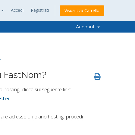
o
Accedi
Registrati
Visualizza Carrello
Account
?
su FastNom?
hosting, clicca sul seguente link:
sfer
iare ad esso un piano hosting, procedi