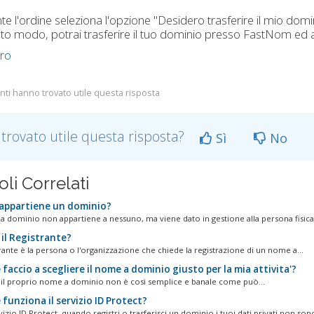
te l'ordine seleziona l'opzione "Desidero trasferire il mio do
to modo, potrai trasferire il tuo dominio presso FastNom ed as
tro
nti hanno trovato utile questa risposta
 trovato utile questa risposta?
Sì
No
oli Correlati
 appartiene un dominio?
 dominio non appartiene a nessuno, ma viene dato in gestione alla persona fisica 
 il Registrante?
rante è la persona o l'organizzazione che chiede la registrazione di un nome a...
accio a scegliere il nome a dominio giusto per la mia attivita'?
 il proprio nome a dominio non è così semplice e banale come può...
funziona il servizio ID Protect?
vizio ID Protect, quando registri o trasferisci un dominio i tuoi dati privati non sono