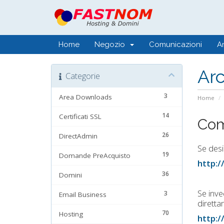
Home
Negozio
Comunicazioni
A
Ar
Categorie
3
Area Downloads
Home
14
Certificati SSL
Com
26
DirectAdmin
Se desi
19
Domande PreAcquisto
http:/
36
Domini
Se inve
3
Email Business
diretta
70
Hosting
http:/