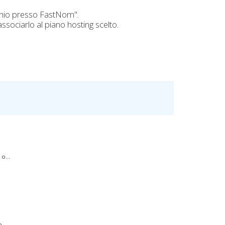
minio presso FastNom".
sociarlo al piano hosting scelto.
o...
...