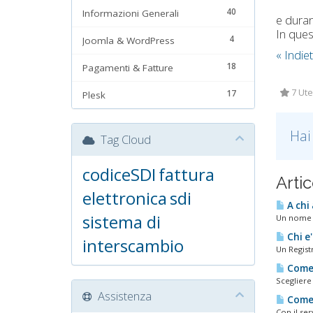
40
Informazioni Generali
e duran
In ques
4
Joomla & WordPress
« Indie
18
Pagamenti & Fatture
7 Ute
17
Plesk
Hai
Tag Cloud
codiceSDI
fattura
Artic
elettronica
sdi
A chi
sistema di
Un nome a
Chi e'
interscambio
Un Regist
Come f
Scegliere
Assistenza
Come 
Con il ser