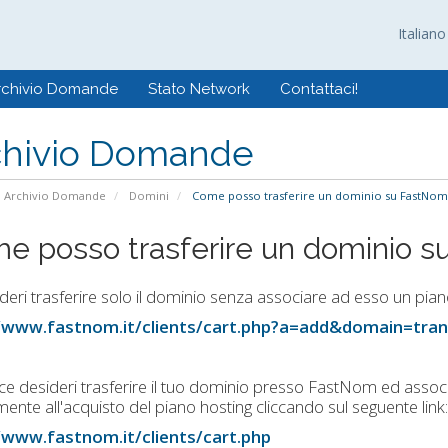
Italian
rchivio Domande
Stato Network
Contattaci!
chivio Domande
Archivio Domande
Domini
Come posso trasferire un dominio su FastNom
e posso trasferire un dominio 
deri trasferire solo il dominio senza associare ad esso un piano 
/www.fastnom.it/clients/cart.php?a=add&domain=tran
ce desideri trasferire il tuo dominio presso FastNom ed assoc
mente all'acquisto del piano hosting cliccando sul seguente link:
/www.fastnom.it/clients/cart.php