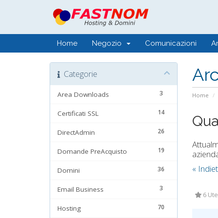
Home
Negozio
Comunicazioni
A
Ar
Categorie
3
Area Downloads
Home
14
Certificati SSL
Qua
26
DirectAdmin
Attualm
19
Domande PreAcquisto
azienda
« Indie
36
Domini
3
Email Business
6 Ute
70
Hosting