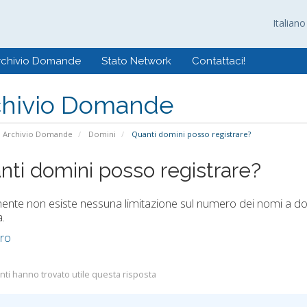
Italian
rchivio Domande
Stato Network
Contattaci!
chivio Domande
Archivio Domande
Domini
Quanti domini posso registrare?
nti domini posso registrare?
ente non esiste nessuna limitazione sul numero dei nomi a dom
.
tro
nti hanno trovato utile questa risposta