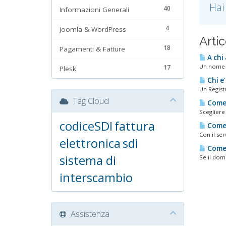
Hai
40
Informazioni Generali
4
Joomla & WordPress
Artic
18
Pagamenti & Fatture
A chi
Un nome a
17
Plesk
Chi e'
Un Regist
Tag Cloud
Come f
Scegliere
codiceSDI
fattura
Come 
Con il ser
elettronica
sdi
Come 
sistema di
Se il domi
interscambio
Assistenza