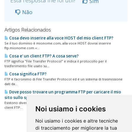
Esta resposta lhe foi útil?
Sim
Não
Artigos Relacionados
Cosa devo inserire alla voce HOST del mio client FTP?
Se il tuo dominio è mionome.com, alla voce HOST dovrai inserire
ftp.mionome.com «...
Cosa e' un client FTP? A cosa serve?
FTP significa "File Transfer Protocol" e indica il protocollo per il
trasferimento file usato su...
Cosa significa FTP?
FTP è l'acronimo di File Transfer Protocol ed è un sistema di trasmissione
dati da...
Dove posso trovare un programma FTP per caricare il mio
sito sullo spazio web?
Esistono diversi client FTP scaricabili gratuitamente. Trovi una selezione di
Noi usiamo i cookies
client FTP...
Noi usiamo i cookies e altre tecniche
di tracciamento per migliorare la tua