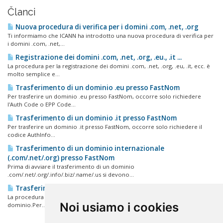
Članci
Nuova procedura di verifica per i domini .com, .net, .org
Ti informiamo che ICANN ha introdotto una nuova procedura di verifica per
i domini .com, .net,...
Registrazione dei domini .com, .net, .org, .eu., .it ...
La procedura per la registrazione dei domini .com, .net, .org, .eu, .it, ecc. è
molto semplice e...
Trasferimento di un dominio .eu presso FastNom
Per trasferire un dominio .eu presso FastNom, occorre solo richiedere
l'Auth Code o EPP Code...
Trasferimento di un dominio .it presso FastNom
Per trasferire un dominio .it presso FastNom, occorre solo richiedere il
codice AuthInfo...
Trasferimento di un dominio internazionale
(.com/.net/.org) presso FastNom
Prima di avviare il trasferimento di un dominio
.com/.net/.org/.info/.biz/.name/.us si devono...
Trasferimento domini
La procedura di trasferimento di un dominio varia in base all'estensione del
Noi usiamo i cookies
dominio.Per...