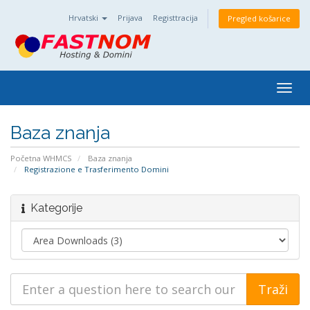
Hrvatski
Prijava
Registtracija
Pregled košarice
Togg
navig
Baza znanja
Početna WHMCS
Baza znanja
Registrazione e Trasferimento Domini
Kategorije