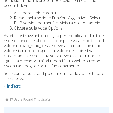
Se desideri modificare le impostazioni PHP del tuo
account devi:
Accedere a directadmin
Recarti nella sezione Funzioni Aggiuntive - Select
PHP version del menù di sinistra di directadmin
Cliccare sulla voce Options
Avrete così raggiunto la pagina per modificare i limiti delle
risorse concesse al processo php, se va a modificare il
valore upload_max_filesize deve assicurarsi che il suo
valore sia minore o uguale al valore della direttiva
post_max_size che a sua volta deve essere minore o
uguale a memory_limit altrimenti il sito web potrebbe
riscontrare degli errori nel funzionamento.
Se riscontra qualsiasi tipo di anomalia dovrà contattare
l'assistenza.
« Indietro
17 Users Found This Useful