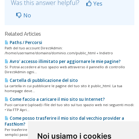
Was this answer helpful?
Yes
No
Related Articles
Paths / Percorsi
Path del tuo account DirectAdmin:
/home/username/domains/dominio.com/public_html « Indietro
Avro' accesso illimitato per aggiornare le mie pagine?
Sì. Potrai accedere al tuo spazio web attraverso il pannello di controllo
DirectAdmin ogni...
Cartella di pubblicazione del sito
La cartella in cui pubblicare le pagine del tuo sito è public_html. La tua
homepage deve...
Come faccio a caricare il mio sito su Internet?
Puoi caricare (upload) i file del tuo sito sul tuo spazio web nei seguenti modi:
• Via FTP Apri...
Come posso trasferire il mio sito dal vecchio provider a
FastNom?
Per trasferire in sicurezza il tuo sito, senza perdita di dati, segui questi
Noi usiamo i cookies
semplici passi:...