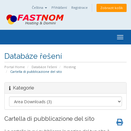
Čeština
Přihlášení
Registrace
Zobrazit košík
Togg
navig
Databáze řešení
Portal Home
Databáze řešení
Hosting
Cartella di pubblicazione del sito
Kategorie
Cartella di pubblicazione del sito