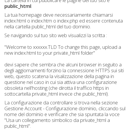
La cartella in cui pubblicare le pagine del tuo sito è
public_html
.
La tua homepage deve necessariamente chiamarsi
index.html o index.htm o index.php ed essere contenuta
nella cartella public_html del tuo dominio.
Se navigando sul tuo sito web visualizzi la scritta :
"Welcome to xxxxxx.TLD To change this page, upload a
new index.html to your private_html folder"
devi sapere che sembra che alcuni browser in seguito a
degli aggiornamenti forzino la connessione HTTPS sui siti
web, questo scatena la visalizzazione della pagina in
questione nel caso in cui sia attiva una configurazione
obsoleta nell'hosting (che dirotta il traffico https in
sottocartella private_html invece che public_html).
La configurazione da controllare si trova nella sezione
Gestione Account - Configurazione dominio, cliccando sul
nome del dominio e verificare che sia spuntata la voce
"Usa un collegamento simbolico da private_html a
public_html".