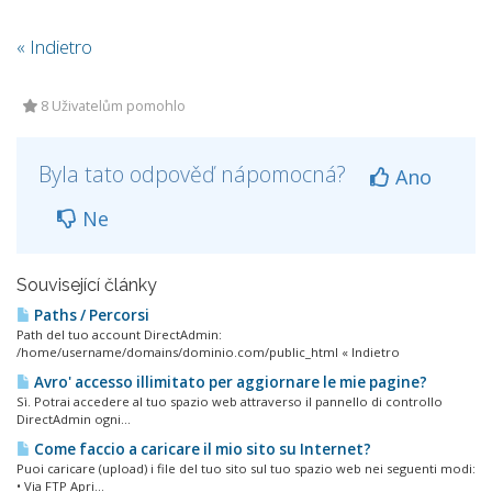
« Indietro
8 Uživatelům pomohlo
Byla tato odpověď nápomocná?
Ano
Ne
Související články
Paths / Percorsi
Path del tuo account DirectAdmin:
/home/username/domains/dominio.com/public_html « Indietro
Avro' accesso illimitato per aggiornare le mie pagine?
Sì. Potrai accedere al tuo spazio web attraverso il pannello di controllo
DirectAdmin ogni...
Come faccio a caricare il mio sito su Internet?
Puoi caricare (upload) i file del tuo sito sul tuo spazio web nei seguenti modi:
• Via FTP Apri...