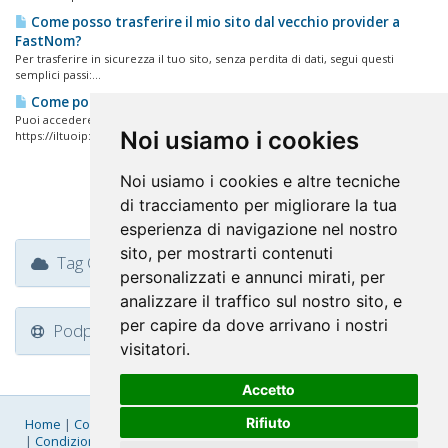
Come posso trasferire il mio sito dal vecchio provider a
FastNom?
Per trasferire in sicurezza il tuo sito, senza perdita di dati, segui questi
semplici passi:...
Come posso accedere al mio pannello di controllo?
Puoi accedere al tuo pannello di controllo DirectAdmin nei seguenti modi:
Noi usiamo i cookies
https://iltuoip:2087...
Noi usiamo i cookies e altre tecniche
di tracciamento per migliorare la tua
esperienza di navigazione nel nostro
sito, per mostrarti contenuti
Tag Cloud
personalizzati e annunci mirati, per
analizzare il traffico sul nostro sito, e
per capire da dove arrivano i nostri
Podpora
visitatori.
Accetto
Rifiuto
Home
|
Company
|
Listino Prezzi
|
Pagamenti
|
SLA
|
Privacy
|
Condizioni Generali
|
Fatturazione Elettronica
|
Mappa