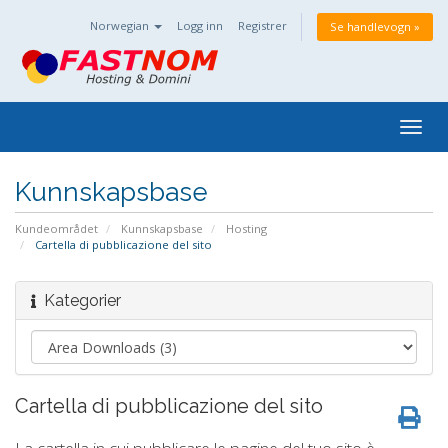
Norwegian
Logg inn
Registrer
Se handlevogn »
Togg
navig
Kunnskapsbase
Kundeområdet
Kunnskapsbase
Hosting
Cartella di pubblicazione del sito
Kategorier
Cartella di pubblicazione del sito