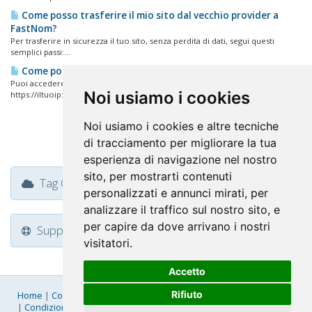
Come posso trasferire il mio sito dal vecchio provider a
FastNom?
Per trasferire in sicurezza il tuo sito, senza perdita di dati, segui questi
semplici passi:...
Come posso accedere al mio pannello di controllo?
Puoi accedere al tuo pannello di controllo DirectAdmin nei seguenti modi:
Noi usiamo i cookies
https://iltuoip:2087...
Noi usiamo i cookies e altre tecniche
di tracciamento per migliorare la tua
esperienza di navigazione nel nostro
sito, per mostrarti contenuti
Tag Cloud
personalizzati e annunci mirati, per
analizzare il traffico sul nostro sito, e
per capire da dove arrivano i nostri
Support
visitatori.
Accetto
Rifiuto
Home
|
Company
|
Listino Prezzi
|
Pagamenti
|
SLA
|
Privacy
|
Condizioni Generali
|
Fatturazione Elettronica
|
Mappa