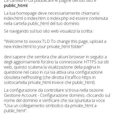
La cartella in cui pubblicare le pagine del tuo sito è
public_html
.
La tua homepage deve necessariamente chiamarsi
index.html o index.htm o index.php ed essere contenuta
nella cartella public_html del tuo dominio.
Se navigando sul tuo sito web visualizzi la scritta :
"Welcome to xxxxxx.TLD To change this page, upload a
new index.html to your private_html folder"
devi sapere che sembra che alcuni browser in seguito a
degli aggiornamenti forzino la connessione HTTPS sui siti
web, questo scatena la visalizzazione della pagina in
questione nel caso in cui sia attiva una configurazione
obsoleta nell'hosting (che dirotta il traffico https in
sottocartella private_html invece che public_html).
La configurazione da controllare si trova nella sezione
Gestione Account - Configurazione dominio, cliccando sul
nome del dominio e verificare che sia spuntata la voce
"Usa un collegamento simbolico da private_html a
public_html".