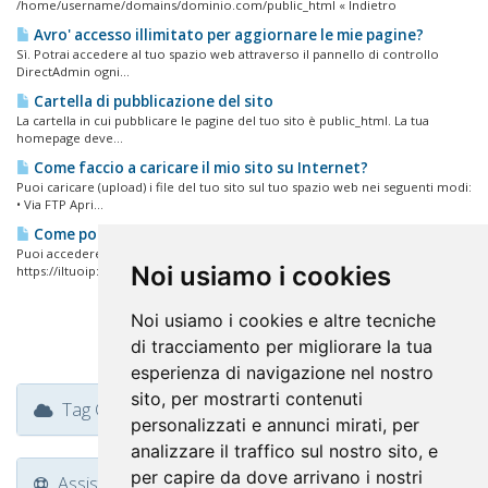
/home/username/domains/dominio.com/public_html « Indietro
Avro' accesso illimitato per aggiornare le mie pagine?
Sì. Potrai accedere al tuo spazio web attraverso il pannello di controllo
DirectAdmin ogni...
Cartella di pubblicazione del sito
La cartella in cui pubblicare le pagine del tuo sito è public_html. La tua
homepage deve...
Come faccio a caricare il mio sito su Internet?
Puoi caricare (upload) i file del tuo sito sul tuo spazio web nei seguenti modi:
• Via FTP Apri...
Come posso accedere al mio pannello di controllo?
Puoi accedere al tuo pannello di controllo DirectAdmin nei seguenti modi:
Noi usiamo i cookies
https://iltuoip:2087...
Noi usiamo i cookies e altre tecniche
di tracciamento per migliorare la tua
esperienza di navigazione nel nostro
sito, per mostrarti contenuti
Tag Cloud
personalizzati e annunci mirati, per
analizzare il traffico sul nostro sito, e
per capire da dove arrivano i nostri
Assistenza