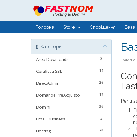
Головна
Store
Сповіщення
База 
Ба
Категорія
3
Area Downloads
Головна
14
Certificati SSL
Come
26
DirectAdmin
Fas
19
Domande PreAcquisto
Per tras
36
Domini
E
c
3
Email Business
n
Ef
70
Hosting
p