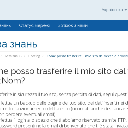
Українська
знань
Статус мережі
Зв'язок з нами
за знань
База знань
Hosting
Come posso trasferire il mio sito dal vecchio provi
 posso trasferire il mio sito dal
tNom?
ferire in sicurezza il tuo sito, senza perdita di dati, segui questi
ffettua un backup delle pagine del tuo sito, dei dati inseriti nei
orretto funzionamento del tuo sito (ricordati anche di scaricare 
on perdere eventuali email).
fettua il login allo spazio che ti abbiamo riservato tramite FTP, 
assword presenti nella email di benvenuto che ti è stata inviata