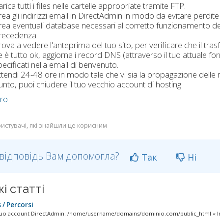
rica tutti i files nelle cartelle appropriate tramite FTP.
rea gli indirizzi email in DirectAdmin in modo da evitare perdite 
rea eventuali database necessari al corretto funzionamento del 
recedenza.
rova a vedere l'anteprima del tuo sito, per verificare che il tra
e è tutto ok, aggiorna i record DNS (attraverso il tuo attuale f
pecificati nella email di benvenuto.
ttendi 24-48 ore in modo tale che vi sia la propagazione dell
unto, puoi chiudere il tuo vecchio account di hosting.
tro
истувачі, які знайшли це корисним
відповідь Вам допомогла?
Так
Ні
і статті
/ Percorsi
tuo account DirectAdmin: /home/username/domains/dominio.com/public_html « I