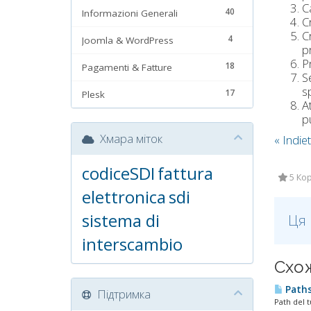
Ca
40
Informazioni Generali
C
C
4
Joomla & WordPress
p
P
18
Pagamenti & Fatture
S
s
17
Plesk
A
p
Хмара міток
« Indie
codiceSDI
fattura
5 Кор
elettronica
sdi
sistema di
Ця 
interscambio
Схож
Paths 
Підтримка
Path del 