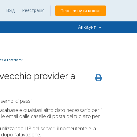
Вхід
Реєстрація
Переглянути кошик
Аккаунт
der a FastNom?
 vecchio provider a
 semplici passi:
 database e qualsiasi altro dato necessario per il
le email dalle caselle di posta del tuo sito per
utilizzando l'IP del server, il nomeutente e la
 dopo l'attivazione.