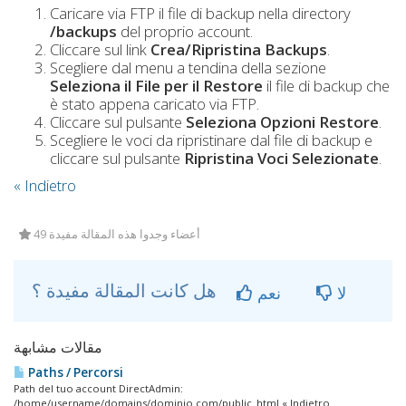
Caricare via FTP il file di backup nella directory
/backups
del proprio account.
Cliccare sul link
Crea/Ripristina Backups
.
Scegliere dal menu a tendina della sezione
Seleziona il File per il Restore
il file di backup che
è stato appena caricato via FTP.
Cliccare sul pulsante
Seleziona Opzioni Restore
.
Scegliere le voci da ripristinare dal file di backup e
cliccare sul pulsante
Ripristina Voci Selezionate
.
« Indietro
49 أعضاء وجدوا هذه المقالة مفيدة
هل كانت المقالة مفيدة ؟
لا
نعم
مقالات مشابهة
Paths / Percorsi
Path del tuo account DirectAdmin:
/home/username/domains/dominio.com/public_html « Indietro