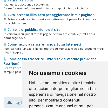
Paths / Percorsi
Path del tuo account DirectAdmin:
/home/username/domains/dominio.com/public_html « Indietro
Avro' accesso illimitato per aggiornare le mie pagine?
Sì. Potrai accedere al tuo spazio web attraverso il pannello di controllo
DirectAdmin ogni...
Cartella di pubblicazione del sito
La cartella in cui pubblicare le pagine del tuo sito è public_html. La tua
homepage deve...
Come faccio a caricare il mio sito su Internet?
Puoi caricare (upload) i file del tuo sito sul tuo spazio web nei seguenti modi:
• Via FTP Apri...
Come posso trasferire il mio sito dal vecchio provider a
FastNom?
Per trasferire in sicurezza il tuo sito, senza perdita di dati, segui questi
Noi usiamo i cookies
semplici passi:...
Noi usiamo i cookies e altre tecniche
di tracciamento per migliorare la tua
esperienza di navigazione nel nostro
sito, per mostrarti contenuti
Tag Cloud
personalizzati e annunci mirati, per