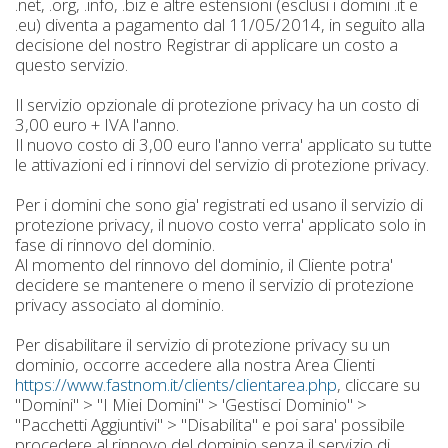
.net, .org, .info, .biz e altre estensioni (esclusi i domini .it e
.eu) diventa a pagamento dal 11/05/2014, in seguito alla
decisione del nostro Registrar di applicare un costo a
questo servizio.
Il servizio opzionale di protezione privacy ha un costo di
3,00 euro + IVA l'anno.
Il nuovo costo di 3,00 euro l'anno verra' applicato su tutte
le attivazioni ed i rinnovi del servizio di protezione privacy.
Per i domini che sono gia' registrati ed usano il servizio di
protezione privacy, il nuovo costo verra' applicato solo in
fase di rinnovo del dominio.
Al momento del rinnovo del dominio, il Cliente potra'
decidere se mantenere o meno il servizio di protezione
privacy associato al dominio.
Per disabilitare il servizio di protezione privacy su un
dominio, occorre accedere alla nostra Area Clienti
https://www.fastnom.it/clients/clientarea.php
, cliccare su
"Domini" > "I Miei Domini" > 'Gestisci Dominio" >
"Pacchetti Aggiuntivi" > "Disabilita" e poi sara' possibile
procedere al rinnovo del dominio senza il servizio di