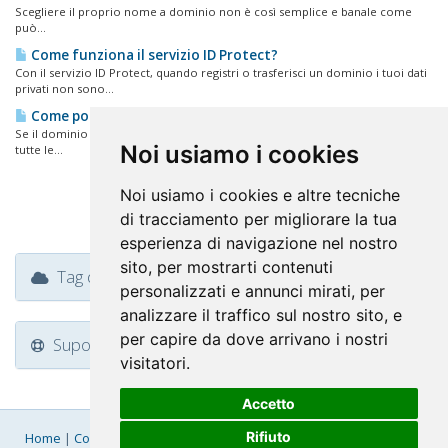
Scegliere il proprio nome a dominio non è così semplice e banale come
può...
Come funziona il servizio ID Protect?
Con il servizio ID Protect, quando registri o trasferisci un dominio i tuoi dati
privati non sono...
Come posso gestire i domini che ho comprato da FastNom?
Se il dominio è associato ad un piano hosting, potrai gestire il tuo dominio e
Noi usiamo i cookies
tutte le...
Noi usiamo i cookies e altre tecniche
di tracciamento per migliorare la tua
esperienza di navigazione nel nostro
sito, per mostrarti contenuti
Tag da núvem
personalizzati e annunci mirati, per
analizzare il traffico sul nostro sito, e
per capire da dove arrivano i nostri
Suporte
visitatori.
Accetto
Rifiuto
Home
|
Company
|
Listino Prezzi
|
Pagamenti
|
SLA
|
Privacy