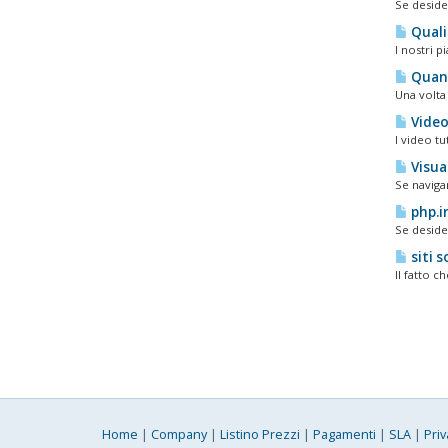
Se desider
Quali 
I nostri p
Quanto
Una volta 
Video
I video tu
Visua
Se navigan
php.in
Se deside
siti 
Il fatto c
Home
|
Company
|
Listino Prezzi
|
Pagamenti
|
SLA
|
Priv