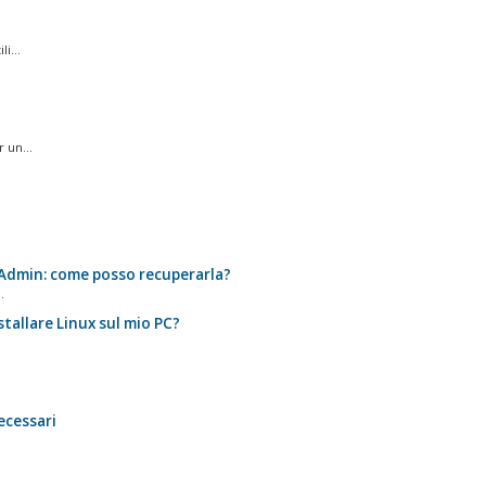
i...
 un...
tAdmin: come posso recuperarla?
.
stallare Linux sul mio PC?
ecessari