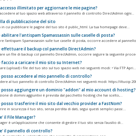
accesso illimitato per aggiornare le mie pagine?
 accedere al tuo spazio web attraverso il pannello di controllo DirectAdmin ogni...
la di pubblicazione del sito
a in cui pubblicare le pagine del tuo sito è public_html. La tua homepage deve...
abilitare l'antispam Spamassassin sulle caselle di posta?
are l'antispam Spamassassin sulle tue caselle di posta, occorre accedere al pannello 
effettuare il backup col pannello DirectAdmin?
eare un file di backup col pannello DirectAdmin, occorre seguire la seguente proced
accio a caricare il mio sito su Internet?
are (upload) i file del tuo sito sul tuo spazio web nei seguenti modi: • Via FTP Apri...
posso accedere al mio pannello di controllo?
dere al tuo pannello di controllo DirectAdmin nei seguenti modi: https://iltuoip:208
posso aggiungere un dominio "addon" al mio account di hosting?
azione di domini aggiuntivi è prevista dal pacchetto hosting che hai scelto,...
posso trasferire il mio sito dal vecchio provider a FastNom?
rire in sicurezza il tuo sito, senza perdita di dati, segui questi semplici passi:...
' il File Manager?
nager è un'applicazione che consente di gestire il tuo sito senza l'ausilio di...
' il pannello di controllo?