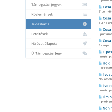
Il pannell
Támogatási jegyek
Cosa 
E' un ind
Közlemények
Cosa s
Sui nostri
Tudásbázis
Cosa 
Letöltések
I puntame
Cosa s
Hálózat állapota
Se superi 
E' pos
Új Támogatási Jegy
I nostri 
Ho di
Per reset
I vost
No, assolu
I vos
I nostri 
Il mio
Il problem
Non h