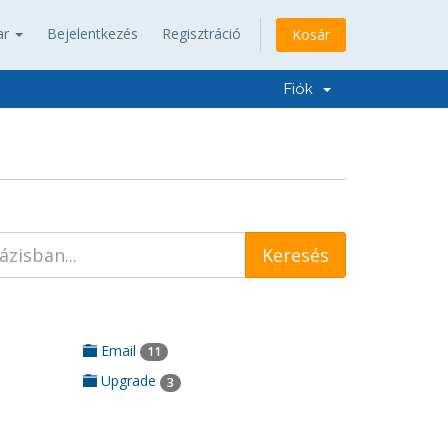
ar
Bejelentkezés
Regisztráció
Kosár
Fiók
Email
11
Upgrade
3