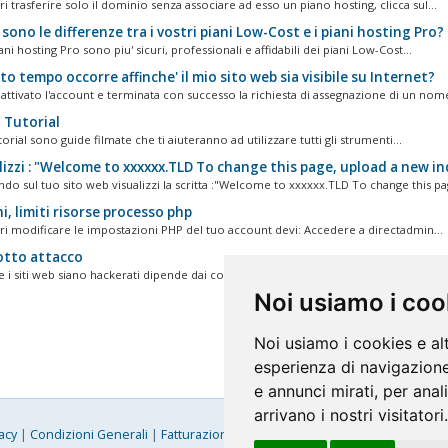
i trasferire solo il dominio senza associare ad esso un piano hosting, clicca sul...
sono le differenze tra i vostri piani Low-Cost e i piani hosting Pro?
iani hosting Pro sono piu' sicuri, professionali e affidabili dei piani Low-Cost...
 tempo occorre affinche' il mio sito web sia visibile su Internet?
attivato l'account e terminata con successo la richiesta di assegnazione di un nome
 Tutorial
torial sono guide filmate che ti aiuteranno ad utilizzare tutti gli strumenti...
lizzi : "Welcome to xxxxxx.TLD To change this page, upload a new in
do sul tuo sito web visualizzi la scritta :"Welcome to xxxxxx.TLD To change this pag
i, limiti risorse processo php
ri modificare le impostazioni PHP del tuo account devi: Accedere a directadmin...
sotto attacco
he i siti web siano hackerati dipende dai contenuti dei siti stessi, non dalle...
Noi usiamo i coo
Noi usiamo i cookies e al
esperienza di navigazione
e annunci mirati, per anal
arrivano i nostri visitatori.
acy
|
Condizioni Generali
|
Fatturazione Elettronica
|
Mappa