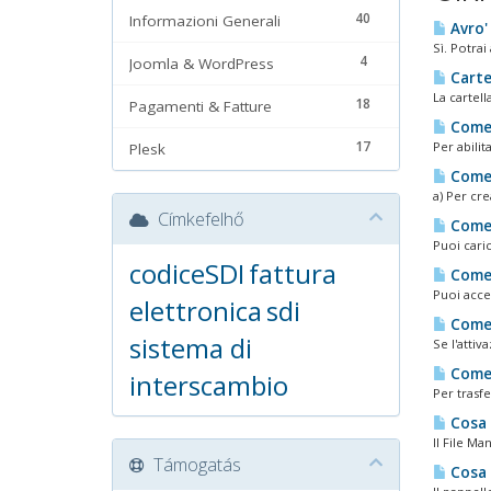
40
Informazioni Generali
Avro' 
Sì. Potrai
4
Joomla & WordPress
Cartel
La cartell
18
Pagamenti & Fatture
Come 
17
Per abilit
Plesk
Come 
a) Per cr
Címkefelhő
Come f
Puoi caric
codiceSDI
fattura
Come 
Puoi acce
elettronica
sdi
Come 
sistema di
Se l'attiv
Come 
interscambio
Per trasfe
Cosa e
Il File Ma
Támogatás
Cosa e