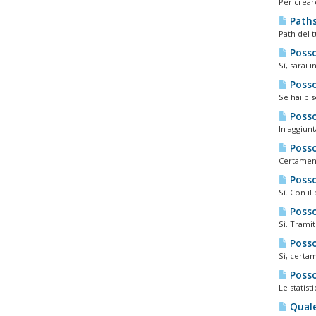
Per creare
Paths 
Path del 
Posso
Sì, sarai 
Posso
Se hai bis
Posso
In aggiunt
Posso
Certament
Posso
Sì. Con il
Posso 
Sì. Trami
Posso 
Sì, certa
Posso 
Le statist
Quale