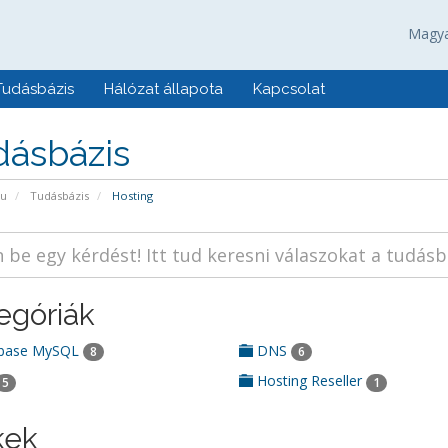
Magy
Tudásbázis
Hálózat állapota
Kapcsolat
dásbázis
pu
Tudásbázis
Hosting
egóriák
base MySQL
DNS
8
6
Hosting Reseller
5
1
kek