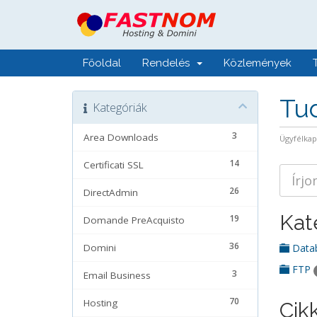
Főoldal
Rendelés
Közlemények
Tu
Kategóriák
3
Area Downloads
Ügyfélka
14
Certificati SSL
26
DirectAdmin
Kat
19
Domande PreAcquisto
36
Domini
Data
FTP
3
Email Business
70
Hosting
Cik