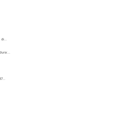
di...
ura:...
7...