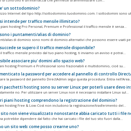
o di controllo è un'interfaccia che permette di amministrare con...
e' un sottodominio?
irizzo Internet del tipo http://sottodominio.tuodominio.com. I sottodomini sono util
i intende per traffico mensile illimitato?
 piani hosting Pro Personal, Premium e Professional il traffico mensile è senza...
sono i puntamenti/alias di dominio?
nti/alias di dominio sono nomi di dominio alternativi che possono essere usati per
uccede se supero il traffico mensile disponibile?
il traffico mensile previsto dal tuo piano hosting, ti inviamo un avviso e potrai...
sibile associare piu' domini allo spazio web?
piani hosting Premium e Professional sono frazionabili e multidominio, cioè su...
menticato la password per accedere al pannello di controllo Direc
tare la password del pannello DirectAdmin segui questa procedura: Entra nell'Area..
ri pacchetti hosting sono su server Linux: per poterli usare devo in
tamente no. Per utilizzare un server Linux non è necessario installare Linux sul...
tri piani hosting comprendono la registrazione del dominio?
piani hosting Free & Low-Cost non includono la registrazione/trasferimento del...
 sito non viene visualizzato nonostante abbia caricato tutti i file n
a potrebbe dipendere dal fatto che hai caricato i file del tuo sito fuori dalla...
o un sito web: come posso crearne uno?