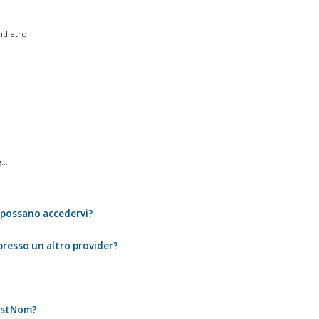
ndietro
..
i possano accedervi?
presso un altro provider?
FastNom?