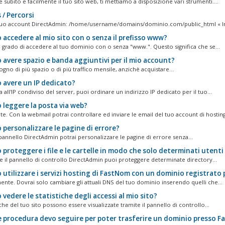
 subito e facilmente il tuo sito web, ti mettiamo a disposizione vari strumenti....
/ Percorsi
tuo account DirectAdmin: /home/username/domains/dominio.com/public_html « I
 accedere al mio sito con o senza il prefisso www?
in grado di accedere al tuo dominio con o senza "www.". Questo significa che se...
 avere spazio e banda aggiuntivi per il mio account?
ogno di più spazio o di più traffico mensile, anzichè acquistare...
 avere un IP dedicato?
a all'IP condiviso del server, puoi ordinare un indirizzo IP dedicato per il tuo...
 leggere la posta via web?
e. Con la webmail potrai controllare ed inviare le email del tuo account di hosting.
 personalizzare le pagine di errore?
 pannello DirectAdmin potrai personalizzare le pagine di errore senza...
proteggere i file e le cartelle in modo che solo determinati utent
te il pannello di controllo DirectAdmin puoi proteggere determinate directory...
utilizzare i servizi hosting di FastNom con un dominio registrato 
mente. Dovrai solo cambiare gli attuali DNS del tuo dominio inserendo quelli che...
vedere le statistiche degli accessi al mio sito?
iche del tuo sito possono essere visualizzate tramite il pannello di controllo...
 procedura devo seguire per poter trasferire un dominio presso 